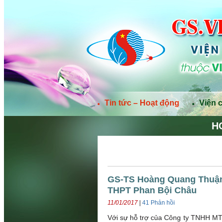
Tin tức – Hoạt động
Viện 
H
GS-TS Hoàng Quang Thuận 
THPT Phan Bội Châu
11/01/2017
|
41 Phản hồi
Với sự hỗ trợ của Công ty TNHH M