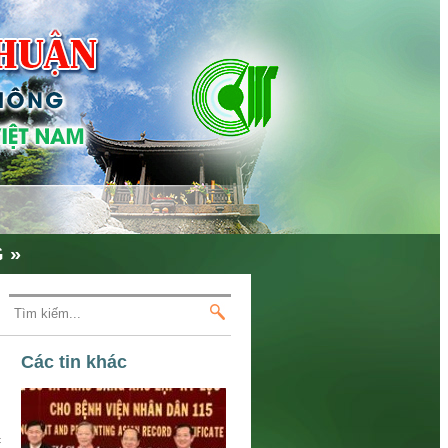
G
»
Các tin khác
c