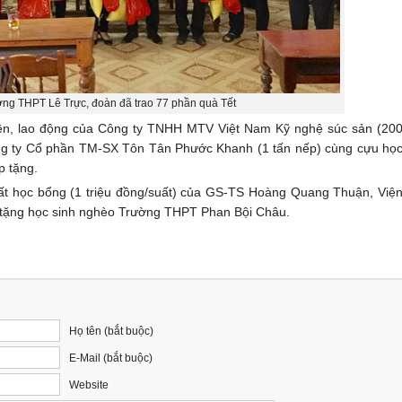
ờng THPT Lê Trực, đoàn đã trao 77 phần quà Tết
iên, lao động của Công ty TNHH MTV Việt Nam Kỹ nghệ súc sản (20
ông ty Cổ phần TM-SX Tôn Tân Phước Khanh (1 tấn nếp) cùng cựu họ
p tặng.
ất học bổng (1 triệu đồng/suất) của GS-TS Hoàng Quang Thuận, Việ
 tặng học sinh nghèo Trường THPT Phan Bội Châu.
Họ tên (bắt buộc)
E-Mail (bắt buộc)
Website