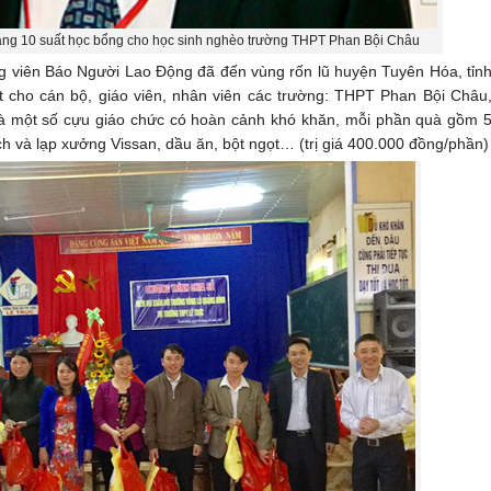
g 10 suất học bổng cho học sinh nghèo trường THPT Phan Bội Châu
ng viên Báo Người Lao Động đã đến vùng rốn lũ huyện Tuyên Hóa, tỉn
 cho cán bộ, giáo viên, nhân viên các trường: THPT Phan Bội Châu
à một số cựu giáo chức có hoàn cảnh khó khăn, mỗi phần quà gồm 
ch và lạp xưởng Vissan, dầu ăn, bột ngọt… (trị giá 400.000 đồng/phần)