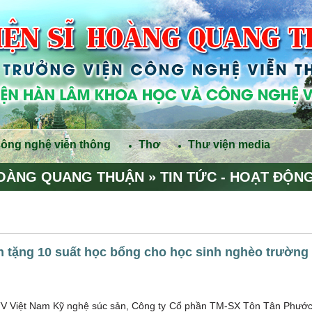
công nghệ viễn thông
Thơ
Thư viện media
OÀNG QUANG THUẬN
»
TIN TỨC - HOẠT ĐỘN
tặng 10 suất học bổng cho học sinh nghèo trường
TV Việt Nam Kỹ nghệ súc sản, Công ty Cổ phần TM-SX Tôn Tân Phướ