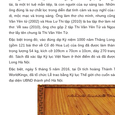
tài, là một trí tuệ mẫn tiệp, là con người của sự sáng tạo. Nhữ
ông đúng là sự chắt lọc trong diễn đạt tình cảm và suy nghĩ củ
dị, mộc mạc và trong sáng. Ông làm thơ cho mình, nhưng cũng 
Vân Yên tử (2002) và Hoa Lư Thi tập (2010) là ba tập thơ làm nê
thơ. Về sau (2010), ông cho gộp 2 tập Thi Vân Yên Tử và Ng
thơ lấy tên chung là Thi Vân Yên Tử.
Đặc biệt trong đó, vào đúng dịp Kỷ niệm 1000 năm Thăng Long 
(gồm 121 bài thơ về Cố đô Hoa Lư) của ông đã được làm thàn
trọng lượng 54 kg, kích cỡ 109cm x 70cm x 10cm, dày 270 tran
đỏ. Sách đã xác lập Kỷ lục Việt Nam ở thời điểm đó và đã đư
Long Hà Nội.
Đặc biệt, ngày 5 tháng 5 năm 2016, tại Di tích hoàng Thành 
WorldKings, đã tổ chức Lễ trao bằng Kỷ lục Thế giới cho cuốn sá
đại diện UBND thành phố Hà Nội.