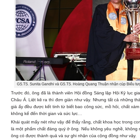
GS.TS. Sunita Gandhi và GS.TS. Hoàng Quang Thuận nhận cúp Biểu tư
Trước đó, ông đã là thành viên Hội đồng Sáng lập Hội Kỷ lục gia
Châu Á. Liệt kê ra thì đơn giản như vậy. Nhưng tất cả những t
giá ấy đều được kết tinh từ biết bao công sức, mồ hôi, chất 
không kể đến thời gian và sức lực…
Khái quát mấy nét như vậy để thấy rằng, chất khoa học trong 
là một phẩm chất đáng quý ở ông. Nếu không yêu nghề, không mế
ông có được thành quả và sự ghi nhận của cộng đồng như vậy.