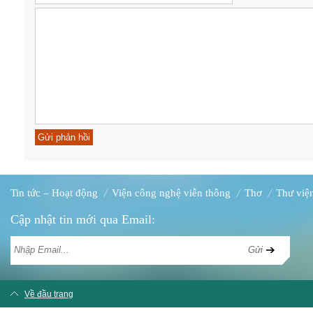
Tin tức – Hoạt động
Viện công nghệ viễn thông
Thơ
Thư việ
Cập nhật tin mới qua Email:
Về đầu trang