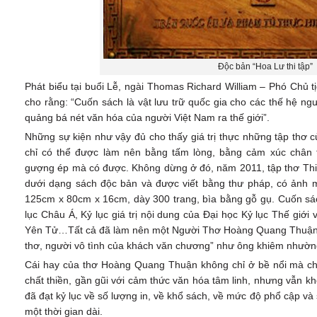
Độc bản “Hoa Lư thi tập”
Phát biểu tại buổi Lễ, ngài Thomas Richard William – Phó Chủ t
cho rằng: “Cuốn sách là vật lưu trữ quốc gia cho các thế hệ n
quảng bá nét văn hóa của người Việt Nam ra thế giới”.
Những sự kiện như vậy đủ cho thấy giá trị thực những tập thơ 
chỉ có thể được làm nên bằng tấm lòng, bằng cảm xúc chân 
gượng ép mà có được. Không dừng ở đó, năm 2011, tập thơ Thi
dưới dạng sách độc bản và được viết bằng thư pháp, có ảnh 
125cm x 80cm x 16cm, dày 300 trang, bìa bằng gỗ gụ. Cuốn sác
lục Châu Á, Kỷ lục giá trị nội dung của Đại học Kỷ lục Thế giới
Yên Tử…Tất cả đã làm nên một Người Thơ Hoàng Quang Thuận, 
thơ, người vô tình của khách văn chương” như ông khiêm nhườn
Cái hay của thơ Hoàng Quang Thuận không chỉ ở bề nổi mà chủ 
chất thiền, gần gũi với cảm thức văn hóa tâm linh, nhưng vẫn kh
đã đạt kỷ lục về số lượng in, về khổ sách, về mức độ phổ cập và s
một thời gian dài.