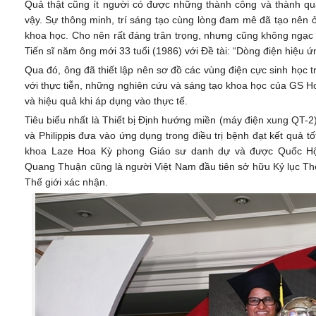
Quả thật cũng ít người có được những thành công và thành
vậy. Sự thông minh, trí sáng tạo cùng lòng đam mê đã tạo nên 
khoa học. Cho nên rất đáng trân trọng, nhưng cũng không ngạc
Tiến sĩ năm ông mới 33 tuổi (1986) với Đề tài: “Dòng điện hiệu ứ
Qua đó, ông đã thiết lập nên sơ đồ các vùng điện cực sinh học t
với thực tiễn, những nghiên cứu và sáng tạo khoa học của GS 
và hiệu quả khi áp dụng vào thực tế.
Tiêu biểu nhất là Thiết bị Định hướng miền (máy điện xung QT-
và Philippis đưa vào ứng dụng trong điều trị bệnh đạt kết quả t
khoa Laze Hoa Kỳ phong Giáo sư danh dự và được Quốc Hội
Quang Thuận cũng là người Việt Nam đầu tiên sở hữu Kỷ lục Thế g
Thế giới xác nhận.