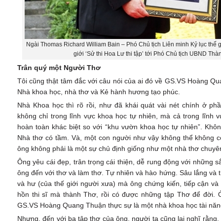
Ngài Thomas Richard William Bain – Phó Chủ tịch Liên minh Kỷ lục thế giớ
giới ‘Sử thi Hoa Lư thi tập’ tới Phó Chủ tịch UBND T
Trân quý một Người Thơ
Tôi cũng thật tâm đắc với câu nói của ai đó về GS.VS Hoàng Qu
Nhà khoa học, nhà thơ và Kẻ hành hương tạo phúc.
Nhà Khoa học thì rõ rồi, như đã khái quát vài nét chính ở phầ
không chỉ trong lĩnh vực khoa học tự nhiên, mà cả trong lĩnh
hoàn toàn khác biệt so với “khu vườn khoa học tự nhiên”. Khôn
Nhà thơ có tầm. Và, một con người như vậy không thể không có
ông không phải là một sự chủ định giống như một nhà thơ chuyê
Ông yêu cái đẹp, trân trọng cái thiện, dễ rung động với những
ông đến với thơ và làm thơ. Tự nhiên và hào hứng. Sâu lắng và t
và hư (của thế giới người xưa) mà ông chứng kiến, tiếp cận và
hồn thi sĩ mà thành Thơ, rồi có được những tập Thơ để đời. 
GS.VS Hoàng Quang Thuận thực sự là một nhà khoa học tài năn
Nhưng, đến với ba tập thơ của ông, người ta cũng lại nghĩ rằng,