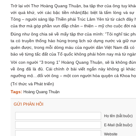
Trở lại với Thơ Hoàng Quang Thuận, ba tập thơ của ông tuy khác
với quá khứ, với các bậc tiền nhân(đặc biệt là tấm lòng và s
Tông – người sáng lập Thiền phái Trúc Lâm Yên tử từ cách đây
của thơ mà góp phần vun đắp chân – thiện – mỹ cho cuộc đời nà
Đúng như ông chia sẻ về mấy tập thơ của mình: “Tôi nghĩ tác p
ta có truyền thống hào hùng trong lịch sử dựng nước và giữ n
quên được, trong mỗi dòng máu của người dân Việt Nam đã có 
bảo vệ từng tấc đất của Tổ quốc không phải hôm nay mà từ ngàn
Với con người “3 trong 1” Hoàng Quang Thuận, sẽ là không đúng 
về ông đã là đủ. Cái chính ở bài viết ngắn này không gì khác
ngưỡng mộ…đối với ông – một con người hòa quyện cả Khoa họ
(Trí thức và Phát triển)
Tags:
Hoàng Quang Thuận
GỬI PHẢN HỒI
Họ tên (bắt buộc)
E-Mail (bắt buộc)
Website